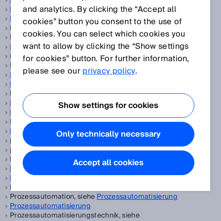
PELV
and analytics. By clicking the “Accept all
Performance Level
PFH
cookies” button you consent to the use of
PGA, siehe
Prozessgasanalysator
cookies. You can select which cookies you
Pharma, siehe
Konsumgüter
want to allow by clicking the “Show settings
Phasenkorrelationsmessung
Phasenlagemessung, siehe
Phasenkorrelationsmessung
for cookies” button. For further information,
Phasenmessverfahren, siehe
Phasenkorrelationsmessung
please see our
privacy policy
.
Pick-and-place
PinPoint-LED
PL, siehe
Performance Level
Positionsbestimmung
Show settings for cookies
Positionssensoren
Processing, siehe
Oel und Gas
Profiling-Systeme
Only technically necessary
programmierbare Kamera, siehe
SICK AppSpace
programmierbarer Sensor, siehe
SICK AppSpace
Programmierhilfsmittel, siehe
Programming-Tool
Accept all cookies
Programming-Tool
Prozessanalysentechnik
Prozessanalytik, siehe
Prozessanalysentechnik
Prozessautomation, siehe
Prozessautomatisierung
Prozessautomatisierung
Prozessautomatisierungstechnik, siehe