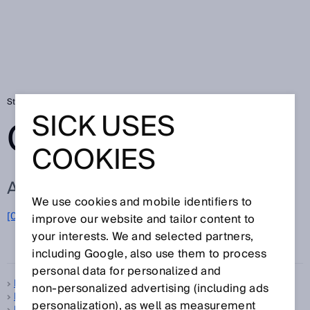
Startseite
Glossar
Glossar Buchstabe P
SICK USES
GLOSSAR
COOKIES
ALLE BEGRIFFE ZU P
We use cookies and mobile identifiers to
[0-9]
A
B
C
D
E
F
G
H
I
J
K
L
M
N
O
improve our website and tailor content to
P
Q
R
S
T
U
V
W
X
Y
Z
your interests. We and selected partners,
including Google, also use them to process
personal data for personalized and
Pattern-Sensoren
non‑personalized advertising (including ads
PDDB
personalization), as well as measurement