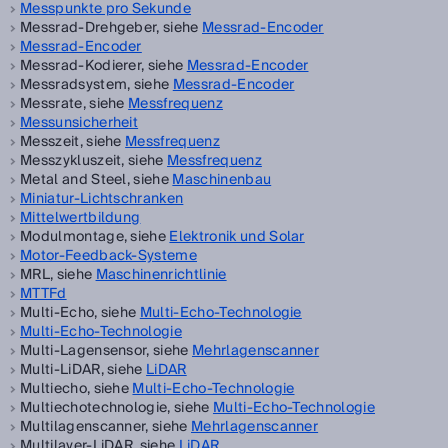
Messpunkte pro Sekunde
Messrad-Drehgeber, siehe
Messrad-Encoder
Messrad-Encoder
Messrad-Kodierer, siehe
Messrad-Encoder
Messradsystem, siehe
Messrad-Encoder
Messrate, siehe
Messfrequenz
Messunsicherheit
Messzeit, siehe
Messfrequenz
Messzykluszeit, siehe
Messfrequenz
Metal and Steel, siehe
Maschinenbau
Miniatur-Lichtschranken
Mittelwertbildung
Modulmontage, siehe
Elektronik und Solar
Motor-Feedback-Systeme
MRL, siehe
Maschinenrichtlinie
MTTFd
Multi-Echo, siehe
Multi-Echo-Technologie
Multi-Echo-Technologie
Multi-Lagensensor, siehe
Mehrlagenscanner
Multi-LiDAR, siehe
LiDAR
Multiecho, siehe
Multi-Echo-Technologie
Multiechotechnologie, siehe
Multi-Echo-Technologie
Multilagenscanner, siehe
Mehrlagenscanner
Multilayer-LiDAR, siehe
LiDAR