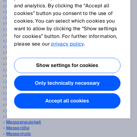
Magnetische Näherungssensoren
and analytics. By clicking the “Accept all
Manipulation
Maschinenbau
cookies” button you consent to the use of
Maschinenrichtlinie
cookies. You can select which cookies you
Massendurchfluss-Messung, siehe
Massenstrom-Messgerät
want to allow by clicking the “Show settings
Massenstrom-Messgerät
Massenstrommessung, siehe
Massenstrom-Messgerät
for cookies” button. For further information,
Maßverkörperung
please see our
privacy policy
.
Maßverkörperung
Mean Time To dangerous Failure, siehe
MTTFd
Mean Time To Failure dangerous, siehe
MTTFd
Measurement, siehe
Oel und Gas
Show settings for cookies
Mehrfachauswertung
Mehrlagen-LiDAR-Sensor, siehe
Mehrlagenscanner
Mehrlagenscanner
Only technically necessary
Mehrlagensensor, siehe
Mehrlagenscanner
Meldeausgang
Messbereich
Accept all cookies
Messdatentelegramm, siehe
Telegramm
Messende Automatisierungs-Lichtgitter
Messfrequenz
Messgenauigkeit
Messgröße
Messprinzip