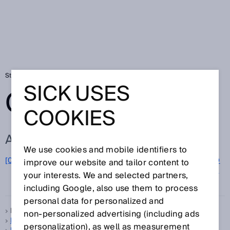
Startseite
Glossar
Glossar Buchstabe M
SICK USES
GLOSSAR
COOKIES
ALLE BEGRIFFE ZU M
We use cookies and mobile identifiers to
M
[0-9]
A
B
C
D
E
F
G
H
I
J
K
L
N
O
improve our website and tailor content to
P
Q
your interests. We and selected partners,
R
S
T
U
V
W
X
Y
Z
including Google, also use them to process
personal data for personalized and
Machine Building, siehe
Maschinenbau
non‑personalized advertising (including ads
Machine Vision Sensor
personalization), as well as measurement