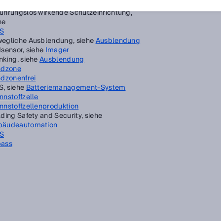
eitschaftsverzug, siehe
Initialisierungszeit
ührungslos wirkende Schutzeinrichtung,
he
S
egliche Ausblendung, siehe
Ausblendung
dsensor, siehe
Imager
nking, siehe
Ausblendung
ndzone
ndzonenfrei
, siehe
Batteriemanagement-System
nnstoffzelle
nnstoffzellenproduktion
lding Safety and Security, siehe
bäudeautomation
S
pass