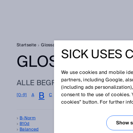
Startseite
Glossar
Glossar Buchstabe B
SICK USES 
GLOSSAR
We use cookies and mobile iden
partners, including Google, al
ALLE BEGRIFFE ZU B
(including ads personalization)
B
consent to the use of cookies. 
[0-9]
A
C
D
E
F
G
H
I
J
K
L
M
N
cookies” button. For further in
B-Norm
Bau
Show se
B10d
Beg
Balanced
Beg