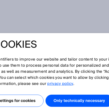
COOKIES
tifiers to improve our website and tailor content to your
so use them to process personal data for personalized an
, as well as measurement and analytics. By clicking the “A
You can select which cookies you want to allow by clicking
O
P
Q
R
S
T
U
V
W
X
Y
Z
formation, please see our
privacy policy
.
drate, siehe
Datenübertragungsrate
ttings for cookies
Only technically necessary
leitgas, siehe
Fackelgas
leitgasmessung, siehe
Fackelgasmessung