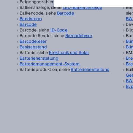
Balgengaszähler, siehe
Gaszähler
Ber
Balkenanzeige, siehe
LED-Balkenanzeige
Ber
Balkencode, siehe
Barcode
sie
Bandstopp
BW
Barcode
bew
Barcode, siehe
1D-Code
Bil
Barcode Reader, siehe
Barcodeleser
Bla
Barcodeleser
Bli
Basisabstand
Bli
Batterie, siehe
Elektronik und Solar
BMS
Batterieherstellung
Bre
Batteriemanagement-System
Bre
Batterieproduktion, siehe
Batterieherstellung
Bui
Ge
BW
By