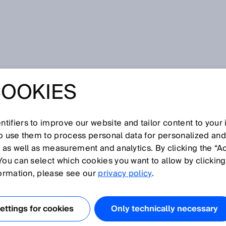
COOKIES
tifiers to improve our website and tailor content to your
so use them to process personal data for personalized an
, as well as measurement and analytics. By clicking the “A
You can select which cookies you want to allow by clicking
O
P
Q
R
S
T
U
V
W
X
Y
Z
formation, please see our
privacy policy
.
ay-Sensoren
ttings for cookies
Only technically necessary
EX
lösung