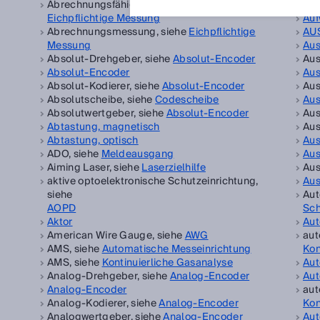
Abrechnungsfähige Messung, siehe
Auf
Eichpflichtige Messung
Auf
Abrechnungsmessung, siehe
Eichpflichtige
AU
Messung
Au
Absolut-Drehgeber, siehe
Absolut-Encoder
Aus
Absolut-Encoder
Aus
Absolut-Kodierer, siehe
Absolut-Encoder
Aus
Absolutscheibe, siehe
Codescheibe
Aus
Absolutwertgeber, siehe
Absolut-Encoder
Aus
Abtastung, magnetisch
Aus
Abtastung, optisch
Au
ADO, siehe
Meldeausgang
Aus
Aiming Laser, siehe
Laserzielhilfe
Aus
aktive optoelektronische Schutzeinrichtung,
Aus
siehe
Aut
AOPD
Sch
Aktor
Aut
American Wire Gauge, siehe
AWG
aut
AMS, siehe
Automatische Messeinrichtung
Kon
AMS, siehe
Kontinuierliche Gasanalyse
Aut
Analog-Drehgeber, siehe
Analog-Encoder
Aut
Analog-Encoder
aut
Analog-Kodierer, siehe
Analog-Encoder
Kon
Analogwertgeber, siehe
Analog-Encoder
Aut