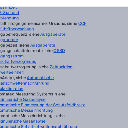
lösung, siehe
Detektionsvermögen
wärmzeit
S-Zustand
sblendung
fall infolge gemeinsamer Ursache, siehe
CCF
fuhrüberwachung
gabefrequenz, siehe
Ausgaberate
gaberate
gabezeit, siehe
Ausgaberate
gangsschaltelement, siehe
OSSD
sgangsstrom
schaltverzögerung
schaltverzögerung, siehe
Zeitfunktion
werteeinheit
oAdapt, siehe
Automatische
altschwellennachführung
okollimation
omated Measuring Systems, siehe
tinuierliche Gasanalyse
omatische Einmessung der Schutzfeldbreite
omatische Messeinrichtung
omatische Messeinrichtung, siehe
tinuierliche Gasanalyse
omatische Schaltschwellennachführung