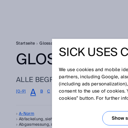
Startseite
Glossar
Glossar Buchstabe A
SICK USES 
GLOSSAR
We use cookies and mobile iden
partners, including Google, al
ALLE BEGRIFFE ZU A
(including ads personalization)
A
consent to the use of cookies. 
[0-9]
B
C
D
E
F
G
H
I
J
K
L
M
N
cookies” button. For further in
A-Norm
Arr
Show se
Abfackelung, siehe
Fackelgas
AT
Abgasmessung, siehe
Emissionsüberwachung
Auf