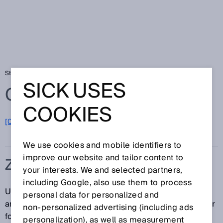
Startseite
Glossar
Zeitfunktion
SICK USES
Glossar
COOKIES
[0-9]
A
B
C
D
E
F
G
H
I
J
K
L
M
N
O
P
Q
R
S
T
U
V
W
X
Y
Z
We use cookies and mobile identifiers to
improve our website and tailor content to
ZEITFUNKTION
your interests. We and selected partners,
including Google, also use them to process
Um das aufgenommene Signal besser an weitere
personal data for personalized and
angeschlossene Geräte weiterzugeben, kann eine der
non‑personalized advertising (including ads
folgenden Zeitfunktionen hilfreich sein.
personalization), as well as measurement