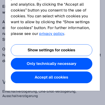
and analytics. By clicking the “Accept all
Einschaltverzögerung: Schnelle Signale (bursts)
cookies” button you consent to the use of
werden unterdrückt.
cookies. You can select which cookies you
Ausschaltverzögerung: Das Signal wird um die
want to allow by clicking the “Show settings
eingestellte Zeitdauer verlängert, um die
for cookies” button. For further information,
nachfolgende Auswertung auch mit einer langsamen
please see our
privacy policy
.
Steuerung zu ermöglichen.
One-Shot-Verzögerung: Das weitergereichte Signal
Show settings for cookies
hat unabhängig von der Eingangssignallänge eine fest
definierte Signallänge.
Only technically necessary
Accept all cookies
Verwandte Begriffe
Einschaltverzögerung,
One-Shot-Verzögerung,
Ausschaltverzögerung