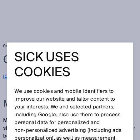
Startseite
Glossar
MTTFd
SICK USES
Glossar
COOKIES
[0-9]
A
B
C
D
E
F
G
H
I
J
K
L
M
N
O
P
Q
R
S
T
U
V
W
X
Y
Z
We use cookies and mobile identifiers to
improve our website and tailor content to
MTTFD
your interests. We and selected partners,
including Google, also use them to process
MTTFd (Mean Time To Failure, dangerous) ist eine
personal data for personalized and
statistische Größe, d. h. ein empirisch ermittelter oder
non‑personalized advertising (including ads
berechneter Wert bzw. eine Kennzahl, die nichts mit
personalization), as well as measurement