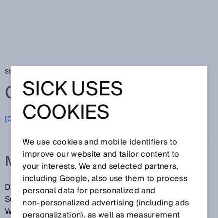
Startseite
Glossar
Maschinenbau
SICK USES
Glossar
COOKIES
[0-9]
A
B
C
D
E
F
G
H
I
J
K
L
M
N
O
P
Q
R
S
T
U
V
W
X
Y
Z
We use cookies and mobile identifiers to
improve our website and tailor content to
MASCHINENBAU
your interests. We and selected partners,
including Google, also use them to process
Der Sektor Maschinenbau umfasst sechs
personal data for personalized and
Subindustrien: spanende und umformende
non‑personalized advertising (including ads
Werkzeugmaschinen, Holzindustrie, Kunststoff- und
personalization), as well as measurement