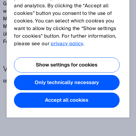
Gummiindustrie, Textilmaschinen, Baustoffindustrie
and analytics. By clicking the “Accept all
wie Glas-, Keramik und Stein, Handhabungs- und
cookies” button you consent to the use of
Montagetechnik. Alle Bereiche des Sektors
cookies. You can select which cookies you
Maschinenbau zeichnen sich durch Einzelmaschinen
want to allow by clicking the “Show settings
über teilautomatisierte bis hin zu vollautomatisierten
for cookies” button. For further information,
Fertigungslinien aus.
please see our
privacy policy
.
Show settings for cookies
Verwandte Begriffe
Machine Building,
Werkzeugmaschine,
Metal and Steel
Only technically necessary
Accept all cookies