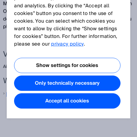
Mithilfe des Lasers ist es möglich eine Kamera auf ein
and analytics. By clicking the “Accept all
Objekt auszurichten und die zu analysierende Stelle
cookies” button you consent to the use of
des Objekts in der Mitte des Sichtfelds der Kamera zu
cookies. You can select which cookies you
platzieren.
want to allow by clicking the “Show settings
for cookies” button. For further information,
please see our
privacy policy
.
Verwandte Begriffe
Show settings for cookies
Aiming Laser,
Laser Pointer,
Laser Ausrichthilfe
Weitere Informationen von SICK
Only technically necessary
Industrielle Bildverarbeitung
Accept all cookies