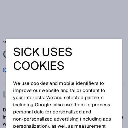
Startseite
Glossar
Laserzielhilfe
SICK USES
Glossar
COOKIES
[0-9]
A
B
C
D
E
F
G
H
I
J
K
L
M
N
O
P
Q
R
S
T
U
V
W
X
Y
Z
We use cookies and mobile identifiers to
improve our website and tailor content to
LASERZIELHILFE
your interests. We and selected partners,
including Google, also use them to process
Die Laserzielhilfe ist ein in Kameraprodukten
personal data for personalized and
integrierter Laser, welcher dem Anwender aufzeigt, in
non‑personalized advertising (including ads
welchem Bereich das Sichtfeld der Kamera liegt.
personalization), as well as measurement