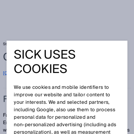
Startseite
Glossar
Fackelgas
SICK USES
Glossar
COOKIES
[0-9]
A
B
C
D
E
F
G
H
I
J
K
L
M
N
O
P
Q
R
S
T
U
V
W
X
Y
Z
We use cookies and mobile identifiers to
improve our website and tailor content to
FACKELGAS
your interests. We and selected partners,
including Google, also use them to process
Fackelgas ist ein Abfallprodukt der Erdgas- und
personal data for personalized and
Erdölproduktion. Ungenutzte gasförmige Abfallstoffe
non‑personalized advertising (including ads
werden kontrolliert verbrannt - abgefackelt. Fackelgas
personalization), as well as measurement