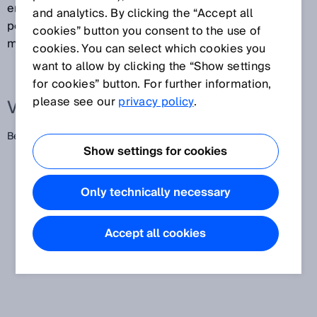
entsteht vor allem bei der Notabschaltung
and analytics. By clicking the “Accept all
petrochemischer Anlagen. Die Menge an Fackelgas
cookies” button you consent to the use of
muss zur Emssionsüberwachung gemessen werden.
cookies. You can select which cookies you
want to allow by clicking the “Show settings
for cookies” button. For further information,
please see our
privacy policy
.
Verwandte Begriffe
Begleitgas,
Abfackelung
Show settings for cookies
Only technically necessary
Accept all cookies