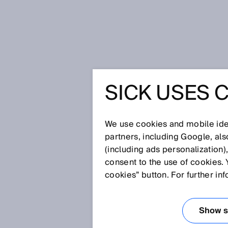
Startseite
Glossar
Energetisch
SICK USES 
Glossar
We use cookies and mobile iden
[0-9]
A
B
C
D
E
F
G
H
partners, including Google, al
(including ads personalization)
ENERGETISCH
consent to the use of cookies. 
cookies” button. For further in
Der energetische Lichttaster mit
Variante unter den Lichttastern 
Show se
und kann daher auch aus einer 