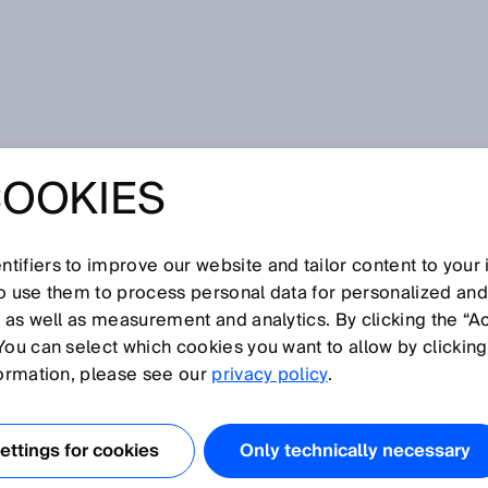
COOKIES
tifiers to improve our website and tailor content to your
I
J
K
L
M
N
O
P
Q
R
S
T
U
V
W
X
Y
Z
so use them to process personal data for personalized an
, as well as measurement and analytics. By clicking the “A
You can select which cookies you want to allow by clicking
formation, please see our
privacy policy
.
 einstellbarer Empfindlichkeit stellt die einfachste
dar. Eine helle Fläche remittiert mehr Licht als eine dunkl
ttings for cookies
Only technically necessary
größeren Entfernung erkannt werden. Eine