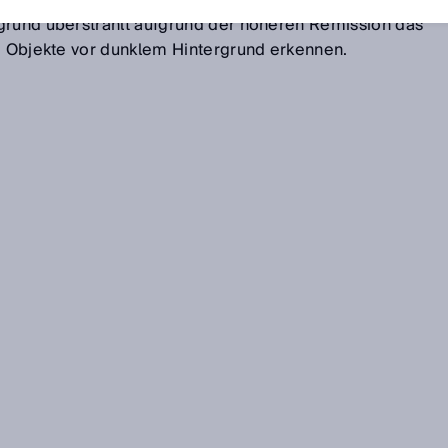
hen Tastern ist das Erkennen eines dunklen Objekts vor
grund überstrahlt aufgrund der höheren Remission das
le Objekte vor dunklem Hintergrund erkennen.