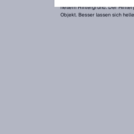
Herausforderung bei energetisc
hellem Hintergrund. Der Hinter
Objekt. Besser lassen sich hel