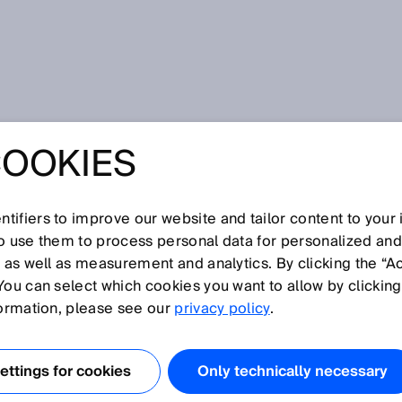
e Schaltschwellennachführung
COOKIES
tifiers to improve our website and tailor content to your
I
J
K
L
M
N
O
P
Q
R
S
T
U
V
W
X
Y
Z
so use them to process personal data for personalized an
, as well as measurement and analytics. By clicking the “A
You can select which cookies you want to allow by clicking
LENNACHFÜHRUNG
formation, please see our
privacy policy
.
nung transparenter Objekte
konzipiert wurden, sorgt die
ttings for cookies
Only technically necessary
chführung für die Anpassung an die Sichtverhältnisse.