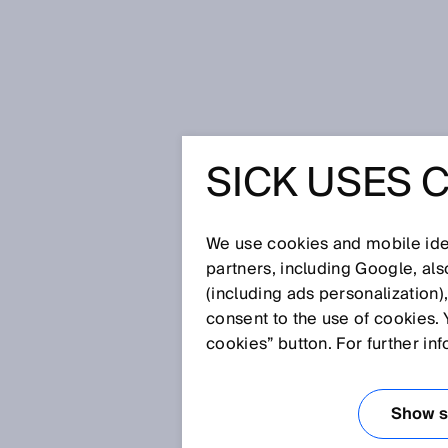
Startseite
Glossar
Automatisch
SICK USES 
Glossar
We use cookies and mobile iden
[0-9]
A
B
C
D
E
F
G
H
partners, including Google, al
(including ads personalization)
AUTOMATISCHE
consent to the use of cookies. 
SCHALTSCHWEL
cookies” button. For further in
Bei Sensoren, die für die
Erken
Show se
automatische Schaltschwellenna