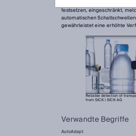
Sind diese z. B. durch Verschm
festsetzen, eingeschränkt, meld
automatischen Schaltschwelle
gewährleistet eine erhöhte Ver
Reliable detection of transp
from SICK | SICK AG
Verwandte Begriffe
AutoAdapt