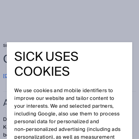
Startseite
Glossar
Auswerteeinheit
SICK USES
Glossar
COOKIES
[0-9]
A
B
C
D
E
F
G
H
I
J
K
L
M
N
O
P
Q
R
S
T
U
V
W
X
Y
Z
We use cookies and mobile identifiers to
improve our website and tailor content to
AUSWERTEEINHEIT
your interests. We and selected partners,
including Google, also use them to process
Displacement-Messsensoren werden teilweise in
personal data for personalized and
Kombination mit sogenannten Auswerteeinheiten
non‑personalized advertising (including ads
betrieben. Diese verfügen über zusätzliche
personalization), as well as measurement