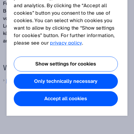
Funktionen, wie z. B. Frequenzfilter oder
and analytics. By clicking the “Accept all
Berechnungsfunktionen. Somit kann auf den Einsatz
cookies” button you consent to the use of
von zusätzlicher Hardware wie Computer oder
cookies. You can select which cookies you
Logikmodule verzichtet werden. Typischerweise
want to allow by clicking the “Show settings
können mehrere Sensoren an eine Auswerteeinheit
for cookies” button. For further information,
angeschlossen werden.
please see our
privacy policy
.
Show settings for cookies
Weitere Informationen von SICK
Laser-Distanzsensoren
Only technically necessary
Accept all cookies