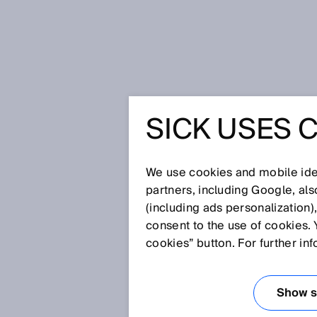
Startseite
Glossar
AOPD
SICK USES 
Glossar
We use cookies and mobile iden
[0-9]
A
B
C
D
E
F
G
H
partners, including Google, al
(including ads personalization)
AOPD
consent to the use of cookies. 
cookies” button. For further in
Eine aktive optoelektronische S
protective device) ist eine BW
Show se
Empfangselemente senden. Die 