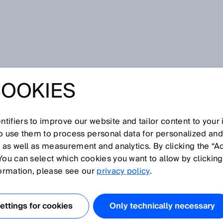
COOKIES
tifiers to improve our website and tailor content to your
I
J
K
L
M
N
O
P
Q
R
S
T
U
V
W
X
Y
Z
so use them to process personal data for personalized an
, as well as measurement and analytics. By clicking the “A
You can select which cookies you want to allow by clicking
formation, please see our
privacy policy
.
chutzeinrichtung (AOPD, engl: active opto-electonic
S, deren Sendeelemente optische Strahlung auf
ttings for cookies
Only technically necessary
AOPD detektiert ein undurchsichtiges Objekt, wenn es