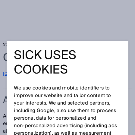
Startseite
Glossar
A-Norm
SICK USES
Glossar
COOKIES
[0-9]
A
B
C
D
E
F
G
H
I
J
K
L
M
N
O
P
Q
R
S
T
U
V
W
X
Y
Z
We use cookies and mobile identifiers to
improve our website and tailor content to
A-NORM
your interests. We and selected partners,
including Google, also use them to process
A-Normen sind Sicherheitsgrundnormen. Sie
personal data for personalized and
enthalten Grundbegriffe, Gestaltungsleitsätze und
non‑personalized advertising (including ads
allgemeine Aspekte, die auf alle Maschinen
personalization), as well as measurement