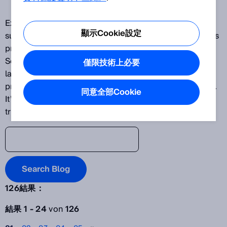
Explore our latest innovations and discover SICK's
顯示Cookie設定
success stories as one of the world's leading solutions
providers for sensor-based applications. The SICK
Sensor Blog helps its readers stay up to date on the
僅限技術上必要
latest advances in automation, ranging from
production plants to processes and logistics systems.
同意全部Cookie
It’s time to lift the veil on the world of digital
transformation.
Search Blog
126結果：
搜尋結果
結果 1 - 24
von
126
年份