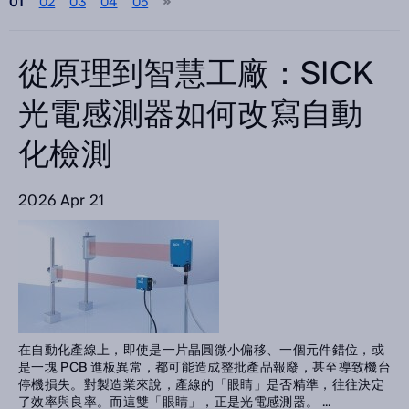
01
02
03
04
05
請選擇
类别
從原理到智慧工廠：SICK
請選擇
光電感測器如何改寫自動
化檢測
尋找
2026 Apr 21
在自動化產線上，即使是一片晶圓微小偏移、一個元件錯位，或
是一塊 PCB 進板異常，都可能造成整批產品報廢，甚至導致機台
停機損失。對製造業來說，產線的「眼睛」是否精準，往往決定
了效率與良率。而這雙「眼睛」，正是光電感測器。 ...