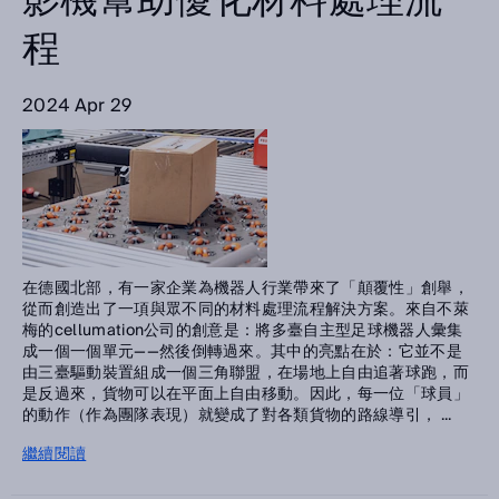
影機幫助優化材料處理流
程
2024 Apr 29
在德國北部，有一家企業為機器人行業帶來了「顛覆性」創舉，
從而創造出了一項與眾不同的材料處理流程解決方案。來自不萊
梅的cellumation公司的創意是：將多臺自主型足球機器人彙集
成一個一個單元——然後倒轉過來。其中的亮點在於：它並不是
由三臺驅動裝置組成一個三角聯盟，在場地上自由追著球跑，而
是反過來，貨物可以在平面上自由移動。因此，每一位「球員」
的動作（作為團隊表現）就變成了對各類貨物的路線導引， ...
繼續閱讀