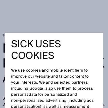
Startseite
Datenschutzerklärung SICK AppPool
SICK USES
DATENSCHUTZE
COOKIES
RKLÄRUNG SICK
We use cookies and mobile identifiers to
APPPOOL
improve our website and tailor content to
your interests. We and selected partners,
including Google, also use them to process
personal data for personalized and
SICK freut sich über Ihren Besuch auf unseren
non‑personalized advertising (including ads
Webseiten und Ihr Interesse an unseren Unternehmen,
personalization), as well as measurement