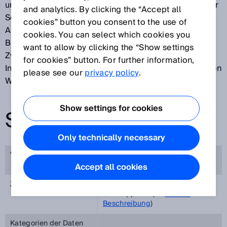
unseren Produkten und unseren Dienstleistungen. Der
and analytics. By clicking the “Accept all
Schutz Ihrer Privatsphäre ist uns ein wichtiges
cookies” button you consent to the use of
Anliegen und wir möchten, dass Sie sich bei dem
cookies. You can select which cookies you
Besuch unserer Webseiten sicher fühlen. Zu diesem
want to allow by clicking the “Show settings
Zweck erläutern wir Ihnen nachfolgend, welche
for cookies” button. For further information,
Informationen wir während Ihres Besuches auf unseren
please see our
privacy policy
.
Webseiten verarbeiten.
Show settings for cookies
SICK APPPOOL
Only technically necessary
Verantwortlicher
SICK AG, Erwin-Sick-Straße 1,
79183 Waldkirch, Germany
Accept all cookies
Zweck der Verarbeitung
Zugriff auf SensorApps aus dem
SICK AppPool (
Service
Beschreibung
)
Kategorien der Daten