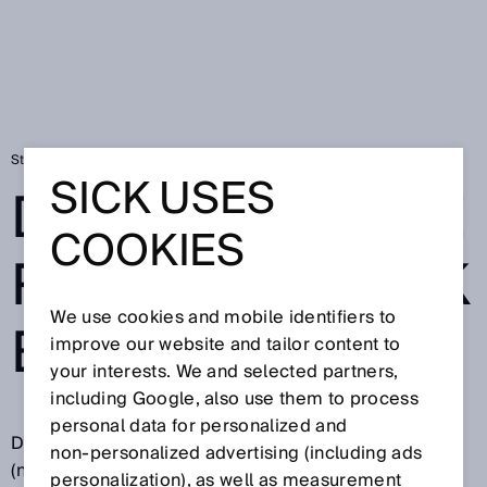
Startseite
Datenschutzerklärung SICK Brandportal
SICK USES
DATENSCHUTZE
COOKIES
RKLÄRUNG SICK
We use cookies and mobile identifiers to
BRANDPORTAL
improve our website and tailor content to
your interests. We and selected partners,
including Google, also use them to process
personal data for personalized and
Die SICK AG, Erwin-Sick-Straße 1, 79183 Waldkirch
non‑personalized advertising (including ads
(nachfolgend „SICK“ genannt) freut sich über Ihr
personalization), as well as measurement