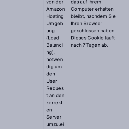
von der
das auf Ihrem
Amazon
Computer erhalten
Hosting
bleibt, nachdem Sie
Umgeb
Ihren Browser
ung
geschlossen haben.
(Load
Dieses Cookie läuft
Balanci
nach 7 Tagen ab.
ng),
notwen
dig um
den
User
Reques
t an den
korrekt
en
Server
umzulei