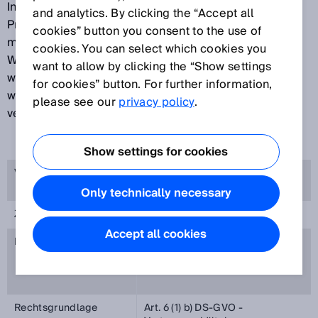
Interesse an unserem Brand Portal. Der Schutz Ihrer
and analytics. By clicking the “Accept all
Privatsphäre ist uns ein wichtiges Anliegen und wir
cookies” button you consent to the use of
möchten, dass Sie sich bei dem Besuch unserer
cookies. You can select which cookies you
Webseiten sicher fühlen. Zu diesem Zweck erläutern
want to allow by clicking the “Show settings
wir Ihnen nachfolgend, welche Informationen wir
for cookies” button. For further information,
während Ihres Besuches auf unserem Brandportal
please see our
privacy policy
.
verarbeiten.
Show settings for cookies
Verantwortlicher
SICK AG, Erwin-Sick-Straße 1,
79183 Waldkirch, Deutschland
Only technically necessary
Zweck der Verarbeitung
Zugriff auf Brandportal
Accept all cookies
Kategorien der Daten
Dienstliche Kontaktdaten
Benutzername, Passwort
Rechtsgrundlage
Art. 6 (1) b) DS-GVO -