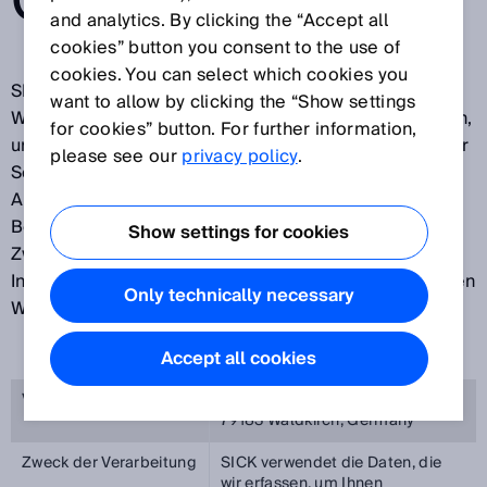
CREATOR
and analytics. By clicking the “Accept all
cookies” button you consent to the use of
cookies. You can select which cookies you
SICK freut sich über Ihren Besuch auf unseren
want to allow by clicking the “Show settings
Webseiten und Ihr Interesse an unseren Unternehmen,
for cookies” button. For further information,
unseren Produkten und unseren Dienstleistungen. Der
please see our
privacy policy
.
Schutz Ihrer Privatsphäre ist uns ein wichtiges
Anliegen und wir möchten, dass Sie sich bei dem
Besuch unserer Webseiten sicher fühlen. Zu diesem
Show settings for cookies
Zweck erläutern wir Ihnen nachfolgend, welche
Informationen wir während Ihres Besuches auf unseren
Only technically necessary
Webseiten verarbeiten.
Accept all cookies
Verantwortliche Stelle
SICK AG, Erwin-Sick-Straße 1,
79183 Waldkirch, Germany
Zweck der Verarbeitung
SICK verwendet die Daten, die
wir erfassen, um Ihnen