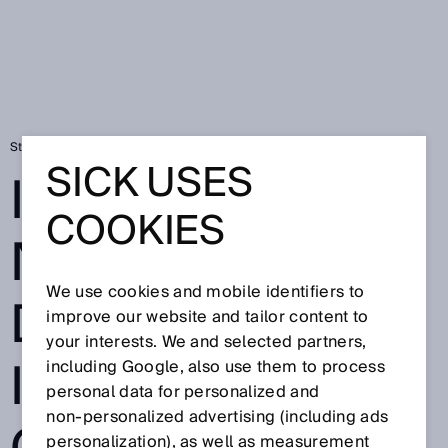
Startseite
Datenschutzerklärung Sentio Creator
SICK USES
INFORMATIONE
COOKIES
N ZUR
We use cookies and mobile identifiers to
DATENVERARBE
improve our website and tailor content to
your interests. We and selected partners,
ITUNG SENTIO
including Google, also use them to process
personal data for personalized and
non‑personalized advertising (including ads
personalization), as well as measurement