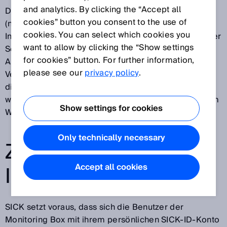
and analytics. By clicking the “Accept all
Die SICK AG, Erwin-Sick-Straße 1, 79183 Waldkirch
cookies” button you consent to the use of
(nachfolgend „SICK“ genannt) freut sich über Ihr
cookies. You can select which cookies you
Interesse an unserem Monitoring Box Webservice. Der
want to allow by clicking the “Show settings
Schutz Ihrer Privatsphäre ist uns ein wichtiges
for cookies” button. For further information,
Anliegen und wir möchten, dass Sie sich bei der
please see our
privacy policy
.
Verwendung unseres Webservice sicher fühlen. Zu
diesem Zweck erläutern wir Ihnen nachfolgend,
welche Informationen durch die Verwendung unserem
Show settings for cookies
Webservice verarbeitet werden.
Only technically necessary
ZUGANG ÜBER SICK-
ID
Accept all cookies
SICK setzt voraus, dass sich die Benutzer der
Monitoring Box mit ihrem persönlichen SICK-ID-Konto