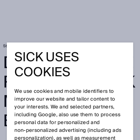
Startseite
Datenschutzerklärung SICK Monitoring Box
SICK USES
DATENSCHUTZE
COOKIES
RKLÄRUNG SICK
We use cookies and mobile identifiers to
MONITORING
improve our website and tailor content to
your interests. We and selected partners,
BOX
including Google, also use them to process
personal data for personalized and
non‑personalized advertising (including ads
personalization), as well as measurement