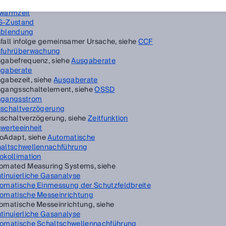
lösung, siehe
Detektionsvermögen
wärmzeit
S-Zustand
sblendung
fall infolge gemeinsamer Ursache, siehe
CCF
fuhrüberwachung
gabefrequenz, siehe
Ausgaberate
gaberate
gabezeit, siehe
Ausgaberate
gangsschaltelement, siehe
OSSD
sgangsstrom
schaltverzögerung
schaltverzögerung, siehe
Zeitfunktion
werteeinheit
oAdapt, siehe
Automatische
altschwellennachführung
okollimation
omated Measuring Systems, siehe
tinuierliche Gasanalyse
omatische Einmessung der Schutzfeldbreite
omatische Messeinrichtung
omatische Messeinrichtung, siehe
tinuierliche Gasanalyse
omatische Schaltschwellennachführung