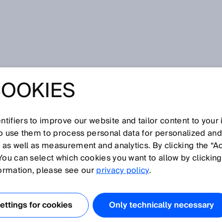
COOKIES
tifiers to improve our website and tailor content to your
so use them to process personal data for personalized an
, as well as measurement and analytics. By clicking the “A
You can select which cookies you want to allow by clicking
O
P
Q
R
S
T
U
V
W
X
Y
Z
formation, please see our
privacy policy
.
ay-Sensoren
ttings for cookies
Only technically necessary
EX
lösung