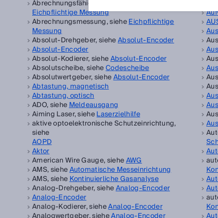
Abrechnungsfähige Messung, siehe
Auf
Eichpflichtige Messung
Auf
Abrechnungsmessung, siehe
Eichpflichtige
AU
Messung
Au
Absolut-Drehgeber, siehe
Absolut-Encoder
Aus
Absolut-Encoder
Aus
Absolut-Kodierer, siehe
Absolut-Encoder
Aus
Absolutscheibe, siehe
Codescheibe
Aus
Absolutwertgeber, siehe
Absolut-Encoder
Aus
Abtastung, magnetisch
Aus
Abtastung, optisch
Au
ADO, siehe
Meldeausgang
Aus
Aiming Laser, siehe
Laserzielhilfe
Aus
aktive optoelektronische Schutzeinrichtung,
Aus
siehe
Aut
AOPD
Sch
Aktor
Aut
American Wire Gauge, siehe
AWG
aut
AMS, siehe
Automatische Messeinrichtung
Kon
AMS, siehe
Kontinuierliche Gasanalyse
Aut
Analog-Drehgeber, siehe
Analog-Encoder
Aut
Analog-Encoder
aut
Analog-Kodierer, siehe
Analog-Encoder
Kon
Analogwertgeber, siehe
Analog-Encoder
Aut