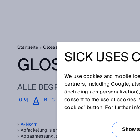
Startseite
Glossar
Glossar Buchstabe A
SICK USES 
GLOSSAR
We use cookies and mobile iden
partners, including Google, al
ALLE BEGRIFFE ZU A
(including ads personalization)
A
consent to the use of cookies. 
[0-9]
B
C
D
E
F
G
H
I
J
K
L
M
N
cookies” button. For further in
A-Norm
Arr
Show se
Abfackelung, siehe
Fackelgas
AT
Abgasmessung, siehe
Emissionsüberwachung
Auf