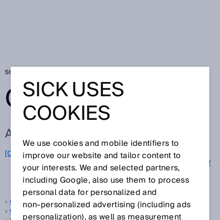
Startseite
Glossar
Glossar Buchstabe G
SICK USES
GLOSSAR
COOKIES
ALLE BEGRIFFE ZU G
We use cookies and mobile identifiers to
G
[0-9]
A
B
C
D
E
F
H
I
J
K
L
M
N
O
improve our website and tailor content to
P
Q
R
S
T
U
V
W
your interests. We and selected partners,
X
Y
Z
including Google, also use them to process
personal data for personalized and
Gabelsensoren
non‑personalized advertising (including ads
Gaszähler
personalization), as well as measurement