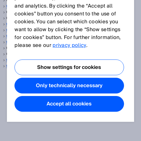
Geber, siehe
Encoder
and analytics. By clicking the “Accept all
Gebäudeautomation
Gebäudemanagement, siehe
Gebäudeautomation
cookies” button you consent to the use of
Gebäudesicherheit, siehe
Gebäudeautomation
cookies. You can select which cookies you
Gefahr bringender Zustand
want to allow by clicking the “Show settings
Gefahrbereich
Gefahrstelle
for cookies” button. For further information,
Genauigkeit
please see our
privacy policy
.
Gesättigter Dampf, siehe
Sattdampf
Getränke, siehe
Konsumgüter
Glanzsensoren
Gleichzeitigkeitsüberwachung
Show settings for cookies
Only technically necessary
Accept all cookies