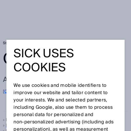
Startseite
Glossar
Glossar Buchstabe R
SICK USES
GLOSSAR
COOKIES
ALLE BEGRIFFE ZU R
We use cookies and mobile identifiers to
[0-9]
A
B
C
D
E
F
G
H
I
J
K
L
M
N
O
improve our website and tailor content to
R
P
Q
S
T
U
V
W
X
Y
Z
your interests. We and selected partners,
including Google, also use them to process
personal data for personalized and
Received Signal Strength Indication, siehe
RSSI
non‑personalized advertising (including ads
Referenziereingang
personalization), as well as measurement