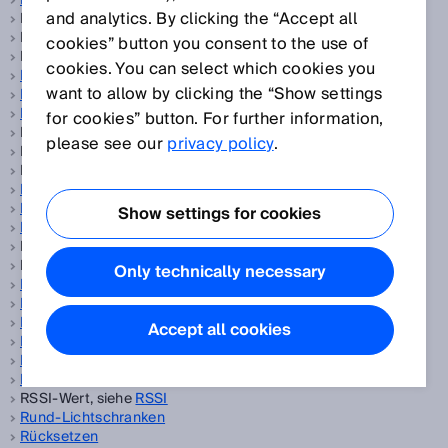
Referenzkonturfeld
and analytics. By clicking the “Accept all
Referenzkonturfeld, siehe
Konturerkennungsfeld
Refining, siehe
Oel und Gas
cookies” button you consent to the use of
Reflexions-Schrankenbetrieb, siehe
OBSB
cookies. You can select which cookies you
Register-Sensoren
want to allow by clicking the “Show settings
Reifenlesung
Remission
for cookies” button. For further information,
Reproduzierbarkeit, siehe
Vergleichspräzision
please see our
privacy policy
.
Reproduzierbarkeit, siehe
Wiederholgenauigkeit
Restart, siehe
Wiederanlaufsperre
Restwelligkeit
RFID
Show settings for cookies
RFID-Lesegerät
RFID-Reader, siehe
RFID-Lesegerät
RFID-Schreib-/Lesegerät, siehe
RFID-Lesegerät
Only technically necessary
Richtigkeit
Ringspeicher
Risikobeurteilung
Accept all cookies
Rotative Encoder
Rotative Encoder
RSSI
RSSI-Wert, siehe
RSSI
Rund-Lichtschranken
Rücksetzen