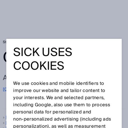
Startseite
Glossar
Glossar Buchstabe F
SICK USES
GLOSSAR
COOKIES
ALLE BEGRIFFE ZU F
We use cookies and mobile identifiers to
F
[0-9]
A
B
C
D
E
G
H
I
J
K
L
M
N
O
improve our website and tailor content to
P
Q
R
S
T
U
V
W
X
your interests. We and selected partners,
Y
Z
including Google, also use them to process
personal data for personalized and
Fackelgas
non‑personalized advertising (including ads
Fackelgasmessung
personalization), as well as measurement