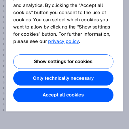
Fahrerassistenz
and analytics. By clicking the “Accept all
Fahrzeugklassifizierung
Fahrzeugvermessung
cookies” button you consent to the use of
Farbsensoren
cookies. You can select which cookies you
Fast Moving Consumer Goods, siehe
Konsumgüter
want to allow by clicking the “Show settings
Feedback-LED
Feedback-Spot, siehe
Feedback-LED
for cookies” button. For further information,
Feldbus
please see our
privacy policy
.
Feldbus, siehe
EtherCAT®
Feldsatz
feste Ausblendung, siehe
Ausblendung
Field of view, siehe
Oeffnungswinkel, vertikal/horizontal
Show settings for cookies
Flansch
Flare, siehe
Oel und Gas
Flow, siehe
Oel und Gas
Only technically necessary
Flowmeter, siehe
Durchflusssensor
Fokussierte Optik
FOV, siehe
Oeffnungswinkel, vertikal/horizontal
Accept all cookies
Funktionale Sicherheit
Füllhöhe, siehe
Füllstandsensor
Füllstandsensor