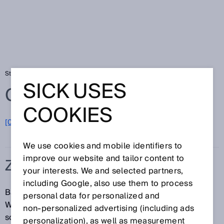
Startseite
Glossar
Z-Folding
SICK USES
Glossar
COOKIES
[0-9]
A
B
C
D
E
F
G
H
I
J
K
L
M
N
O
P
Q
R
S
T
U
V
W
X
Y
Z
We use cookies and mobile identifiers to
improve our website and tailor content to
Z-FOLDING
your interests. We and selected partners,
including Google, also use them to process
Batteriezellen können durch Stapel- oder
personal data for personalized and
Wickelprozesse sowie Mischformen wie das
non‑personalized advertising (including ads
sogenannte Z-Folding hergestellt werden.
personalization), as well as measurement