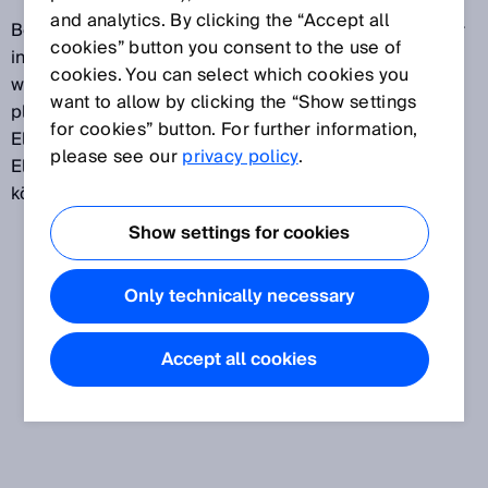
and analytics. By clicking the “Accept all
Beim Z-Folding werden vereinzelte Elektrodenblätter
cookies” button you consent to the use of
in eine gefaltete Separatorfolie eingelegt. Zunächst
cookies. You can select which cookies you
wird ein Elektrodenblatt auf der Separatorfolie
want to allow by clicking the “Show settings
platziert. Nun wird der Separator über das
for cookies” button. For further information,
Elektrodenblatt gefaltet, um ein Blatt der anderen
please see our
privacy policy
.
Elektrode wiederum auf dem Separator platzieren zu
können. Dieser Vorgang wird mehrfach wiederholt.
Show settings for cookies
Only technically necessary
Accept all cookies