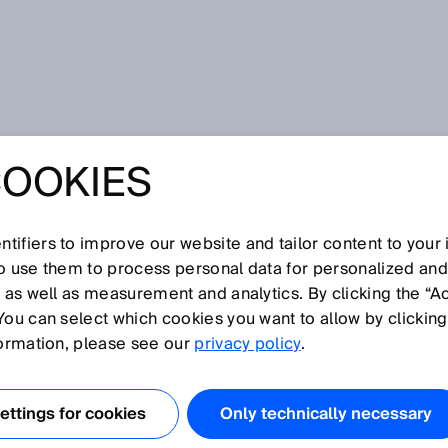
ausblendung
COOKIES
tifiers to improve our website and tailor content to your
I
J
K
L
M
N
O
P
Q
R
S
T
U
V
W
X
Y
Z
so use them to process personal data for personalized an
, as well as measurement and analytics. By clicking the “A
AUSBLENDUNG
You can select which cookies you want to allow by clicking
formation, please see our
privacy policy
.
dergrundausblendung sind in der Lage, Objekte in einem
rkennen.
ttings for cookies
Only technically necessary
 den Hintergrund eingestellten Schaltabstand und dem