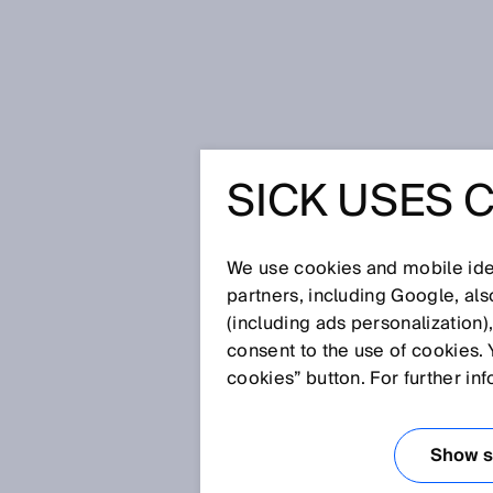
Startseite
Glossar
Vordergrund
SICK USES 
Glossar
We use cookies and mobile iden
[0-9]
A
B
C
D
E
F
G
H
partners, including Google, al
(including ads personalization)
VORDERGRUND
consent to the use of cookies. 
cookies” button. For further in
Reflexions-Lichttaster mit Vor
definierten Schaltabstand zu e
Show se
Alle Objekte zwischen dem auf