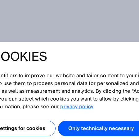
Standard
COOKIES
tifiers to improve our website and tailor content to your
I
J
K
L
M
N
O
P
Q
R
S
T
U
V
W
X
Y
Z
so use them to process personal data for personalized an
, as well as measurement and analytics. By clicking the “A
ANDARD
You can select which cookies you want to allow by clicking
formation, please see our
privacy policy
.
 unter IPC-HERMES-9852, ist ein modernes Maschine-zu-
oll, maßgeschneidert für Leiterplatten-
ttings for cookies
Only technically necessary
 zur Fabrik gemäß den Maßstäben von Industrie 4.0 ist