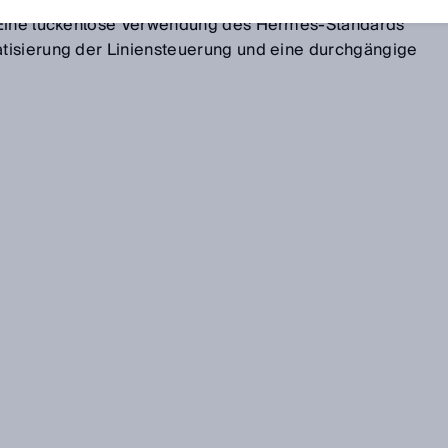
ntarer Baustein, den die bisherige Standardschnittstelle
 Eine lückenlose Verwendung des Hermes-Standards
tisierung der Liniensteuerung und eine durchgängige