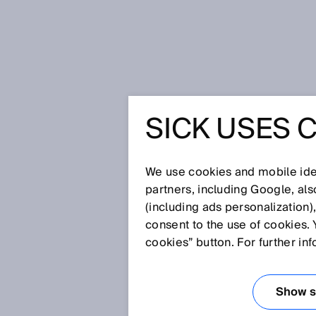
Startseite
Glossar
The Hermes 
SICK USES 
Glossar
We use cookies and mobile iden
[0-9]
A
B
C
D
E
F
G
H
partners, including Google, al
(including ads personalization)
THE HERMES ST
consent to the use of cookies. 
cookies” button. For further in
The Hermes Standard, gelistet
Maschine-Kommunikationsprotok
Show se
Bestückungslinien. Auf dem Weg