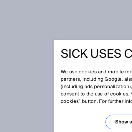
Startseite
Glossar
SICK AppSpa
SICK USES 
Glossar
We use cookies and mobile iden
[0-9]
A
B
C
D
E
F
G
H
partners, including Google, al
(including ads personalization)
SICK APPSPACE
consent to the use of cookies. 
cookies” button. For further in
SICK AppSpace bietet Systemin
Applikationslösungen spezifisc
Show se
Problemstellungen selbst zu e