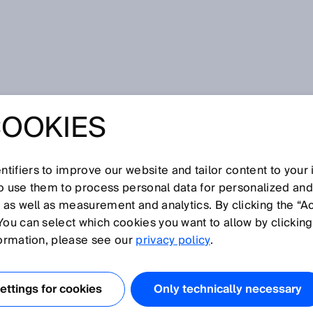
ce
COOKIES
tifiers to improve our website and tailor content to your
I
J
K
L
M
N
O
P
Q
R
S
T
U
V
W
X
Y
Z
so use them to process personal data for personalized an
, as well as measurement and analytics. By clicking the “A
You can select which cookies you want to allow by clicking
formation, please see our
privacy policy
.
tegratoren und OEMs die Freiheit und den Raum,
h auf den Bedarf und die Anforderungen von
ttings for cookies
Only technically necessary
ntwickeln. Angefangen beim Design der gewünschten