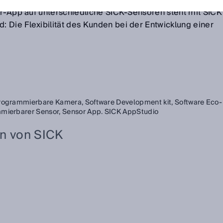
ie Wahl der am besten geeigneten Programmiertechnik
sor-App auf unterschiedliche SICK-Sensoren steht mit SICK
 Die Flexibilität des Kunden bei der Entwicklung einer
rogrammierbare Kamera,
Software Development kit,
Software Eco-
mierbarer Sensor,
Sensor App. SICK AppStudio
en von SICK