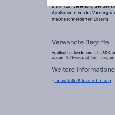
Web-Bedienoberfläche, über d
bis hin zur Verteilung der Sen
AppSpace eines im Vordergrund:
maßgeschneiderten Lösung.
Verwandte Begriffe
Application development kit,
SDK,
p
system,
Software plattform,
program
Weitere Information
Industrielle Bildverarbeitung