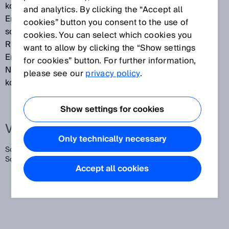
kontinuierlich überwacht werden. Die maritime
and analytics. By clicking the “Accept all
Emissionskontrolle der Schiffsemissionen muss in
cookies” button you consent to the use of
sogenannten ECA-Zonen nach den MARPOL-
cookies. You can select which cookies you
Richtlinien angewandt werden. Die
want to allow by clicking the “Show settings
Emissionsüberwachung auf Schiffen betrifft SO2 und
for cookies” button. For further information,
NOx. Die SO2-Emissionen werden nach Scrubbern
please see our
privacy policy
.
kontinuierlich gemessen.
Show settings for cookies
Verwandte Begriffe
Only technically necessary
Schadstoffmessung auf Schiffen,
Emissionsmessung auf
Schiffen,
Emissionsüberwachung auf Schiffen
Accept all cookies