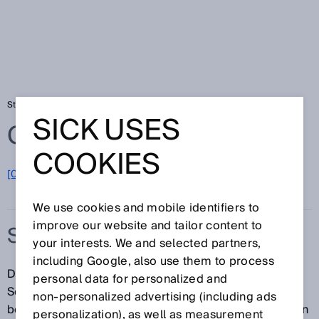
Startseite
Glossar
Schiffsemissionen
SICK USES
Glossar
COOKIES
[0-9]
A
B
C
D
E
F
G
H
I
J
K
L
M
N
O
P
Q
R
S
T
U
V
W
X
Y
Z
We use cookies and mobile identifiers to
improve our website and tailor content to
SCHIFFSEMISSIONEN
your interests. We and selected partners,
including Google, also use them to process
Die gasförmigen Emissionen (Abgase) von
personal data for personalized and
Schiffsmotoren werden als Schiffsemissionen
non‑personalized advertising (including ads
bezeichnet und müssen unter bestimmten Umständen
personalization), as well as measurement