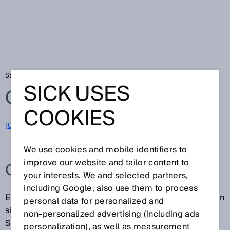
Startseite
Glossar
OSSD
SICK USES
Glossar
COOKIES
[0-9]
A
B
C
D
E
F
G
H
I
J
K
L
M
N
O
P
Q
R
S
T
U
V
W
X
Y
Z
We use cookies and mobile identifiers to
improve our website and tailor content to
OSSD
your interests. We and selected partners,
including Google, also use them to process
Ein OSSD (engl.: Output Signal Switching Device) ist ein
personal data for personalized and
sicherer Schaltausgang, eine Form des
non‑personalized advertising (including ads
Sicherheitsausgangs. Ein OSSD ist der Teil des
personalization), as well as measurement