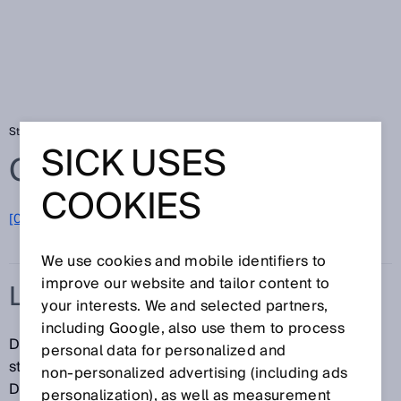
Startseite
Glossar
LineSpot-Technologie
SICK USES
Glossar
COOKIES
[0-9]
A
B
C
D
E
F
G
H
I
J
K
L
M
N
O
P
Q
R
S
T
U
V
W
X
Y
Z
We use cookies and mobile identifiers to
improve our website and tailor content to
LINESPOT-TECHNOLOGIE
your interests. We and selected partners,
including Google, also use them to process
Die LineSpot-Technologie sorgt bei perforierten,
personal data for personalized and
strukturierten und unebenen Objekten für hohe
non‑personalized advertising (including ads
Detektionssicherheit.
personalization), as well as measurement