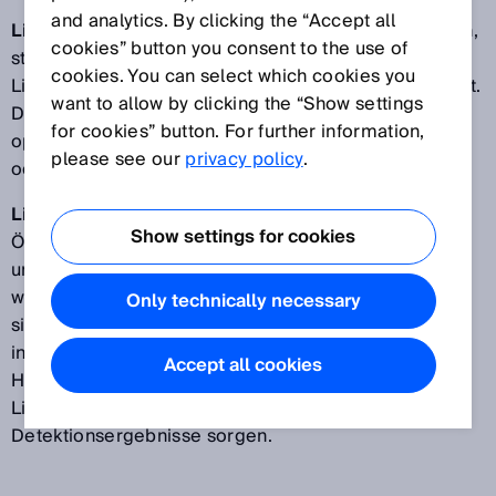
and analytics. By clicking the “Accept all
LineSpot-Technologie | Single Line:
Bei perforierten,
cookies” button you consent to the use of
strukturierten und unebenen Objekten bietet die
cookies. You can select which cookies you
LineSpot-Technologie eine hohe Detektionssicherheit.
want to allow by clicking the “Show settings
Der zur Linie aufgeweitete Lichtfleck erlaubt eine
for cookies” button. For further information,
optische Mittelung über Unstetigkeiten wie Lücken
please see our
privacy policy
.
oder ausgeprägte Oberflächenstrukturen hinweg.
LineSpot-Technologie | Double Line:
Objekte mit
Show settings for cookies
Öffnungen und Aussparungen wie Leiterplatten oder
unebene, spiegelnde Objekte wie Joghurtbecher
werden mit dem Double-Line-Sensor mühelos und
Only technically necessary
sicher erkannt. Zwei in einem Gerät logisch und
intelligent verknüpfte Lichttaster mit
Accept all cookies
Hintergrundausblendung bilden zwei linienförmige
Lichtflecke aus, die im Miniaturgehäuse für konstante
Detektionsergebnisse sorgen.