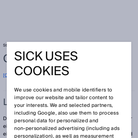
Startseite
Glossar
LED-Balkenanzeige
SICK USES
Glossar
COOKIES
[0-9]
A
B
C
D
E
F
G
H
I
J
K
L
M
N
O
P
Q
R
S
T
U
V
W
X
Y
Z
We use cookies and mobile identifiers to
improve our website and tailor content to
LED-BALKENANZEIGE
your interests. We and selected partners,
including Google, also use them to process
Die LED-Balkenanzeige ist eine LED-Anzeige, bei der
personal data for personalized and
eine Reihe von einzelnen LEDs hintereinander an
non‑personalized advertising (including ads
einem Gerät angebracht sind. Die Balkenanzeige wird
personalization), as well as measurement