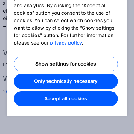
z. B. dazu verwendet dem Anwender den Fortschritt
and analytics. By clicking the “Accept all
eines bestimmten Prozesses zu signalisieren oder
cookies” button you consent to the use of
eine Lesegüte quantitativ auszugeben (5 von 10 LEDs
cookies. You can select which cookies you
= 50 %).
want to allow by clicking the “Show settings
for cookies” button. For further information,
please see our
privacy policy
.
Verwandte Begriffe
Show settings for cookies
LED-Bargraph,
LED-Bargraf,
Balkenanzeige
Weitere Informationen von SICK
Only technically necessary
Sicherheitsschalter
Accept all cookies