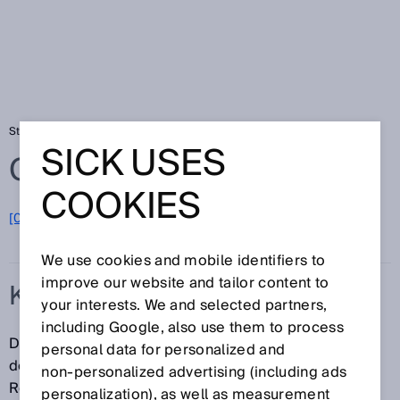
Startseite
Glossar
Kollisionsschutzfeld
SICK USES
Glossar
COOKIES
[0-9]
A
B
C
D
E
F
G
H
I
J
K
L
M
N
O
P
Q
R
S
T
U
V
W
X
Y
Z
We use cookies and mobile identifiers to
improve our website and tailor content to
KOLLISIONSSCHUTZFELD
your interests. We and selected partners,
including Google, also use them to process
Das Kollisionsschutzfeld detektiert Objekte mit
personal data for personalized and
definierten Eigenschaften. Es hat eine größere
non‑personalized advertising (including ads
Reichweite als ein Schutzfeld. Mit dem
personalization), as well as measurement