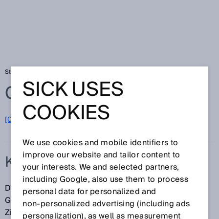
Startseite
Glossar
Klein-Lichtschranken
SICK USES
Glossar
COOKIES
[0-9]
A
B
C
D
E
F
G
H
I
J
K
L
M
N
O
P
Q
R
S
T
U
V
W
X
Y
Z
We use cookies and mobile identifiers to
improve our website and tailor content to
KLEIN-LICHTSCHRANKEN
your interests. We and selected partners,
including Google, also use them to process
Die nasse Welt der Getränkeindustrie, spezielles
personal data for personalized and
Gehäusedesign für die Verpackungsindustrie,
non‑personalized advertising (including ads
Zigarettenherstellung im Formel-1-Tempo:
personalization), as well as measurement