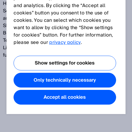
Herausforderungen der besonderen Art für die
and analytics. By clicking the “Accept all
Sensorik. Dank Hochleistungselektronik und
cookies” button you consent to the use of
ausgefeilter Optik erfassen Klein-Lichtschranken von
cookies. You can select which cookies you
SICK jedes Objekt auch unter erschwerten
want to allow by clicking the “Show settings
Bedingungen. Grundlage hierfür sind neueste
for cookies” button. For further information,
Technologien wie PinPoint, SICK-ASIC, µC oder IO-
please see our
privacy policy
.
Link. Herausragende Technik in modernen,
funktionalen Gehäusen macht den Unterschied.
Show settings for cookies
Only technically necessary
Accept all cookies