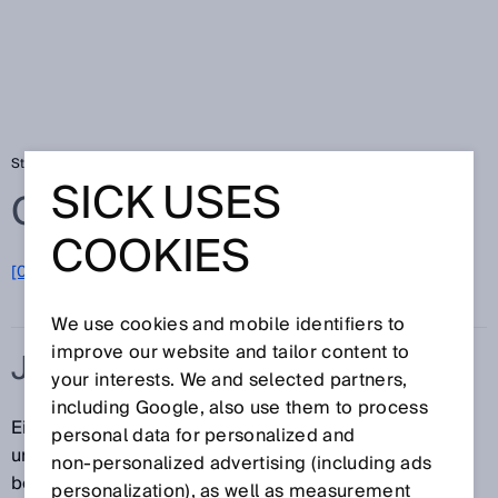
Startseite
Glossar
Justierung
SICK USES
Glossar
COOKIES
[0-9]
A
B
C
D
E
F
G
H
I
J
K
L
M
N
O
P
Q
R
S
T
U
V
W
X
Y
Z
We use cookies and mobile identifiers to
improve our website and tailor content to
JUSTIERUNG
your interests. We and selected partners,
including Google, also use them to process
Eine Justierung ist das Einstellen eines Messgerätes,
personal data for personalized and
um systematische Messabweichungen so weit zu
non‑personalized advertising (including ads
beseitigen, wie es für die Ausgabe festgelegter
personalization), as well as measurement