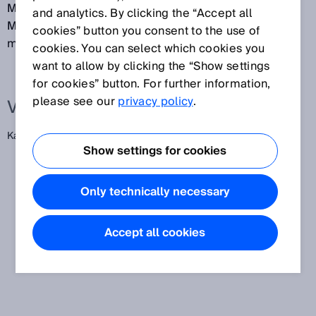
Messsignale für entsprechend definierte Werte der
and analytics. By clicking the “Accept all
Messgröße erforderlich ist. Die Justierung darf nicht
cookies” button you consent to the use of
mit einer Kalibrierung verwechselt werden.
cookies. You can select which cookies you
want to allow by clicking the “Show settings
for cookies” button. For further information,
please see our
privacy policy
.
Verwandte Begriffe
Kalibrierung
Show settings for cookies
Only technically necessary
Accept all cookies