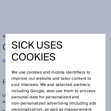
Startseite
Glossar
Hybrid-LED
SICK USES
Glossar
COOKIES
[0-9]
A
B
C
D
E
F
G
H
I
J
K
L
M
N
O
P
Q
R
S
T
U
V
W
X
Y
Z
We use cookies and mobile identifiers to
improve our website and tailor content to
HYBRID-LED
your interests. We and selected partners,
including Google, also use them to process
Lichttaster und Lichtschranken mit Infrarot-LED
personal data for personalized and
verfügen über eine Hybrid-LED.
non‑personalized advertising (including ads
personalization), as well as measurement