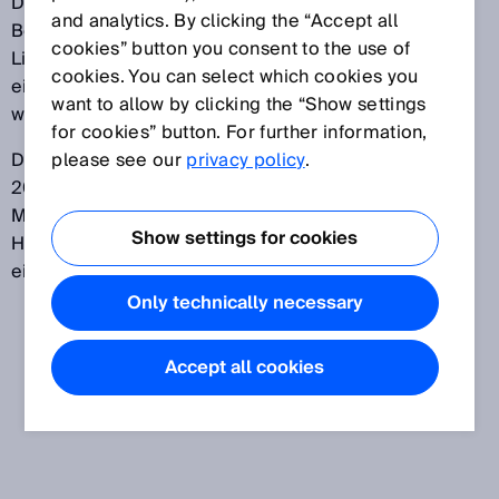
Die Hybrid-LED dient der Ausrichtung des Sensors.
and analytics. By clicking the “Accept all
Bei Aktivierung der Hybrid-LED erscheint ein roter
cookies” button you consent to the use of
Lichtfleck, mit dessen Hilfe der Sensor auf ein Objekt,
cookies. You can select which cookies you
einen Reflektor oder einen Empfänger ausgerichtet
want to allow by clicking the “Show settings
wird.
for cookies” button. For further information,
Die Hybrid-LED leuchtet zur Ausrichtung lediglich für
please see our
privacy policy
.
20 s auf und ist bei Bedarf erneut zu aktivieren.
Mithilfe von IO-Link lässt sich die Leuchtdauer der
Show settings for cookies
Hybrid-LED auch ohne zeitliche Begrenzung
einstellen.
Only technically necessary
Accept all cookies