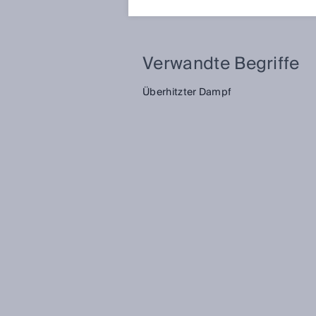
sekundären Erwärmungsprozess 
Verwandte Begriffe
Überhitzter Dampf