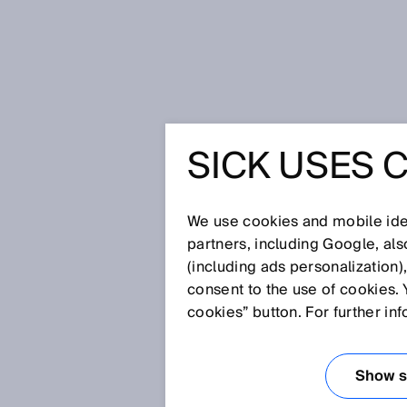
Startseite
Glossar
Heißdampf
SICK USES 
Glossar
We use cookies and mobile iden
[0-9]
A
B
C
D
E
F
G
H
partners, including Google, al
(including ads personalization)
HEISSDAMPF
consent to the use of cookies. 
cookies” button. For further in
Heißdampf wird üblicherweise v
anzutreiben. Im Gegensatz zu S
Show se
mit dem Dampfdruck verbunden