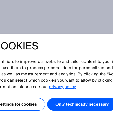
COOKIES
tifiers to improve our website and tailor content to your
I
J
K
L
M
N
O
P
Q
R
S
T
U
V
W
X
Y
Z
so use them to process personal data for personalized an
, as well as measurement and analytics. By clicking the “A
You can select which cookies you want to allow by clicking
formation, please see our
privacy policy
.
erwendet, um Turbinen in der Energiewirtschaft
attdampf ist die Temperatur von Heißdampf nicht direkt
ttings for cookies
Only technically necessary
. Heißdampf wird erzeugt, indem Sattdampf durch einen