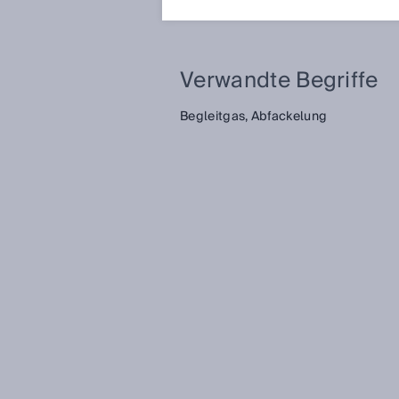
Emssionsüberwachung gemess
Verwandte Begriffe
Begleitgas,
Abfackelung