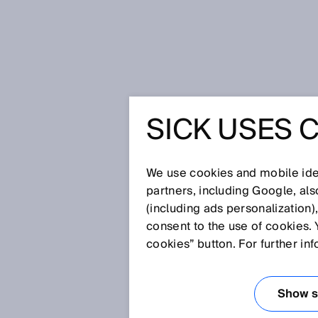
Startseite
Glossar
Fackelgas
SICK USES 
Glossar
We use cookies and mobile iden
[0-9]
A
B
C
D
E
F
G
H
partners, including Google, al
(including ads personalization)
FACKELGAS
consent to the use of cookies. 
cookies” button. For further in
Fackelgas ist ein Abfallproduk
Abfallstoffe werden kontrolliert
Show se
der Notabschaltung petrochemi