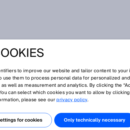
COOKIES
tifiers to improve our website and tailor content to your
I
J
K
L
M
N
O
P
Q
R
S
T
U
V
W
X
Y
Z
so use them to process personal data for personalized an
, as well as measurement and analytics. By clicking the “A
You can select which cookies you want to allow by clicking
formation, please see our
privacy policy
.
t der Erdgas- und Erdölproduktion. Ungenutzte gasförmige
 verbrannt - abgefackelt. Fackelgas entsteht vor allem bei
ttings for cookies
Only technically necessary
scher Anlagen. Die Menge an Fackelgas muss zur