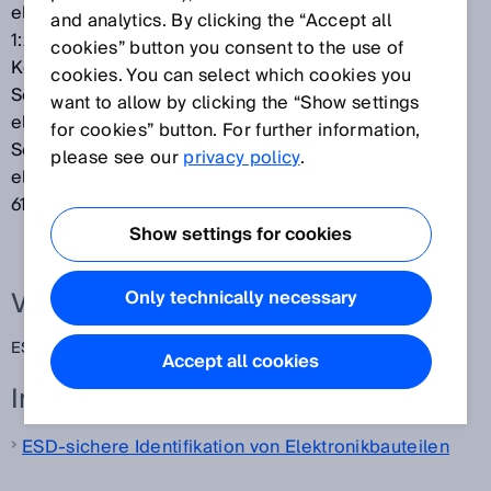
elektrostatischen Potenzialen" (DIN EN 61340-5-
and analytics. By clicking the “Accept all
1:2017-07), kann zu Schäden an elektronischen
cookies” button you consent to the use of
Komponenten, Feuer und Explosionen führen. SICK-
cookies. You can select which cookies you
Sensoren werden gezielt getestet, um Schäden an
want to allow by clicking the “Show settings
elektrostatisch empfindlichen Bauelementen,
for cookies” button. For further information,
Schaltungen und Baugruppen (ESDS, engl.
please see our
privacy policy
.
electrostatic discharge sensitive devices, DIN EN
61340-5-1:2017-07) zu verhindern.
Show settings for cookies
Verwandte Begriffe
Only technically necessary
ESD
Accept all cookies
Interessante Links
ESD-sichere Identifikation von Elektronikbauteilen