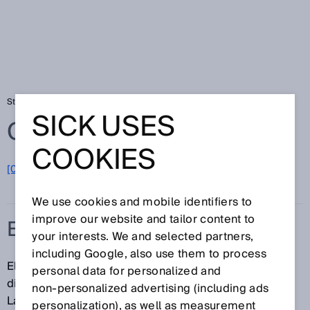
Startseite
Glossar
ESD-Sichere Sensorik
SICK USES
Glossar
COOKIES
[0-9]
A
B
C
D
E
F
G
H
I
J
K
L
M
N
O
P
Q
R
S
T
U
V
W
X
Y
Z
We use cookies and mobile identifiers to
improve our website and tailor content to
ESD-SICHERE SENSORIK
your interests. We and selected partners,
including Google, also use them to process
Elektrostatische Entladung (ESD, engl. electrostatic
personal data for personalized and
discharge), defniniert als "schneller Übergang von
non‑personalized advertising (including ads
Ladung zwischen Körpern mit verschiedenen
personalization), as well as measurement