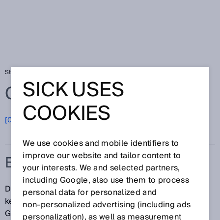
Startseite
Glossar
EMV
SICK USES
Glossar
COOKIES
[0-9]
A
B
C
D
E
F
G
H
I
J
K
L
M
N
O
P
Q
R
S
T
U
V
W
X
Y
Z
We use cookies and mobile identifiers to
improve our website and tailor content to
EMV
your interests. We and selected partners,
including Google, also use them to process
Die elektromagnetische Verträglichkeit (EMV)
personal data for personalized and
kennzeichnet die Tatsache, dass sich technische
non‑personalized advertising (including ads
Geräte nicht, oder nur unter extremen Bedingungen,
personalization), as well as measurement