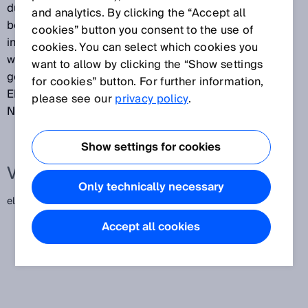
durch elektromagnetische Effekte störend
and analytics. By clicking the “Accept all
beeinflussen lassen. Dieser Zustand wird erreicht,
cookies” button you consent to the use of
indem einerseits Störquellen in Geräten begrenzt
cookies. You can select which cookies you
werden, andererseits Geräte ausreichend störfest
want to allow by clicking the “Show settings
gegenüber externen Quellen ausgelegt werden. Die
for cookies” button. For further information,
EMV-Kennzeichnung wird durch EU-Richtlinien und -
please see our
privacy policy
.
Normen geregelt.
Show settings for cookies
Verwandte Begriffe
Only technically necessary
elektromagnetische Verträglichkeit
Accept all cookies