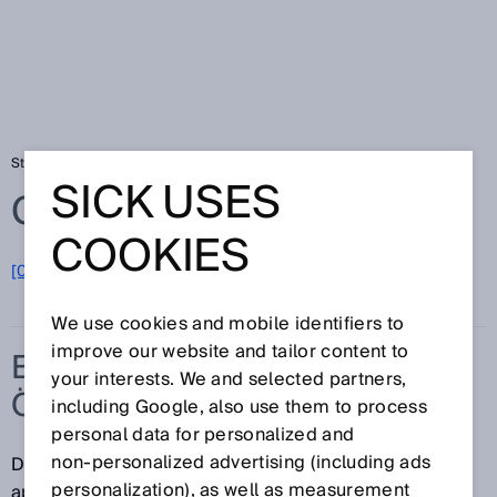
Startseite
Glossar
Effektiver Öffnungswinkel
SICK USES
Glossar
COOKIES
[0-9]
A
B
C
D
E
F
G
H
I
J
K
L
M
N
O
P
Q
R
S
T
U
V
W
X
Y
Z
We use cookies and mobile identifiers to
improve our website and tailor content to
EFFEKTIVER
your interests. We and selected partners,
ÖFFNUNGSWINKEL
including Google, also use them to process
personal data for personalized and
non‑personalized advertising (including ads
Der effektive Öffnungswinkel (EAA, engl.: effective
personalization), as well as measurement
aperture angle) ist die maximale Winkelabweichung