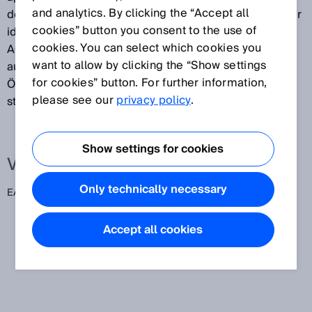
and analytics. By clicking the “Accept all
des Senders und des Empfängers einer AOPD von der
cookies” button you consent to the use of
idealen Ausrichtung. Sender und Empfänger einer
cookies. You can select which cookies you
AOPD sind nicht immer exakt aufeinander
want to allow by clicking the “Show settings
ausgerichtet. Solange die Abweichung den effektiven
for cookies” button. For further information,
Öffnungswinkel nicht überschreitet, ist ein
please see our
privacy policy
.
störungsfreier Betrieb möglich.
Show settings for cookies
Verwandte Begriffe
Only technically necessary
EAA
Accept all cookies