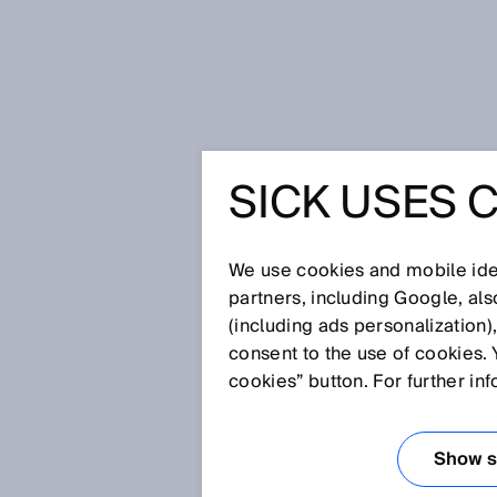
Startseite
Glossar
BWS
SICK USES 
Glossar
We use cookies and mobile iden
[0-9]
A
B
C
D
E
F
G
H
partners, including Google, al
(including ads personalization)
BWS
consent to the use of cookies. 
cookies” button. For further in
Eine berührungslos wirkende Sc
mehreren Geräten bestehendes 
Show se
Personen oder Körperteilen.