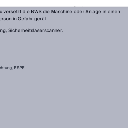
 Personen an Maschinen und Anlagen, an denen
u versetzt die BWS die Maschine oder Anlage in einen
rson in Gefahr gerät.
ang, Sicherheitslaserscanner.
chtung,
ESPE