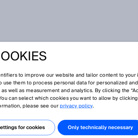
COOKIES
tifiers to improve our website and tailor content to your
I
J
K
L
M
N
O
P
Q
R
S
T
U
V
W
X
Y
Z
so use them to process personal data for personalized an
, as well as measurement and analytics. By clicking the “A
You can select which cookies you want to allow by clicking
formation, please see our
privacy policy
.
hutzeinrichtung (BWS) ist ein Gerät oder ein aus
System für die sicherheitsgerichtete Detektion von
ttings for cookies
Only technically necessary