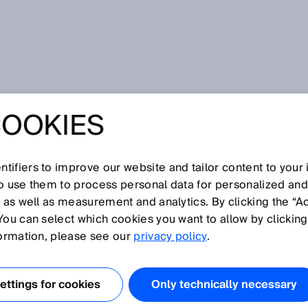
ion
COOKIES
tifiers to improve our website and tailor content to your
I
J
K
L
M
N
O
P
Q
R
S
T
U
V
W
X
Y
Z
so use them to process personal data for personalized an
, as well as measurement and analytics. By clicking the “A
ON
You can select which cookies you want to allow by clicking
formation, please see our
privacy policy
.
das nur eine optische Linse verwendet, liegen der vom
 und der vom Reflektor reflektierte Lichtstrahl auf einer
ttings for cookies
Only technically necessary
t durchläuft einen halbdurchlässigen Spiegel, bevor es