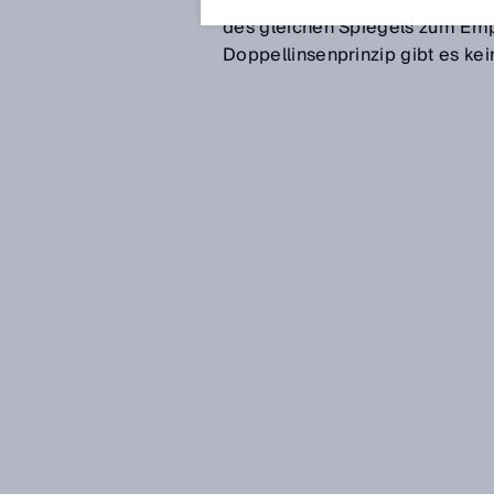
aus der Optik austritt. Nach der
des gleichen Spiegels zum Emp
Doppellinsenprinzip gibt es ke