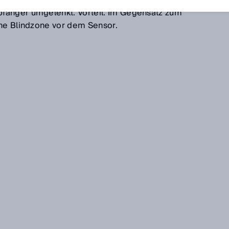
 Reflexion durch den Reflektor wird der Lichtstrahl mithilf
fänger umgelenkt. Vorteil: Im Gegensatz zum
ine Blindzone vor dem Sensor.