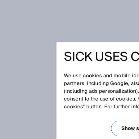
Startseite
Glossar
Autokollimat
SICK USES 
Glossar
We use cookies and mobile iden
[0-9]
A
B
C
D
E
F
G
H
partners, including Google, al
(including ads personalization)
AUTOKOLLIMATI
consent to the use of cookies. 
cookies” button. For further in
Beim Autokollimationsprinzip, 
Sensor ausgesendete Lichtstrahl
Show se
optischen Achse. Das Sendelich