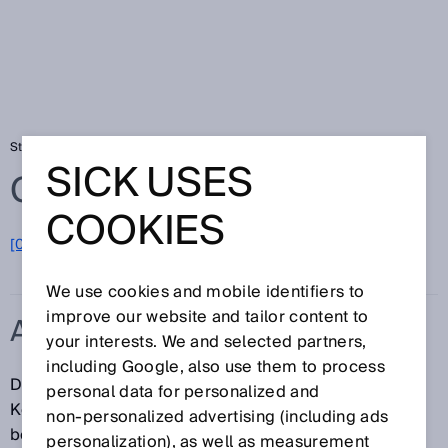
Startseite
Glossar
Auswerteeinheit
SICK USES
Glossar
COOKIES
[0-9]
A
B
C
D
E
F
G
H
I
J
K
L
M
N
O
P
Q
R
S
T
U
V
W
X
Y
Z
We use cookies and mobile identifiers to
improve our website and tailor content to
AUSWERTEEINHEIT
your interests. We and selected partners,
including Google, also use them to process
Displacement-Messsensoren werden teilweise in
personal data for personalized and
Kombination mit sogenannten Auswerteeinheiten
non‑personalized advertising (including ads
betrieben. Diese verfügen über zusätzliche
personalization), as well as measurement