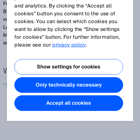
Funktionen, wie z. B. Frequenzfilter oder
and analytics. By clicking the “Accept all
Berechnungsfunktionen. Somit kann auf den Einsatz
cookies” button you consent to the use of
von zusätzlicher Hardware wie Computer oder
cookies. You can select which cookies you
Logikmodule verzichtet werden. Typischerweise
want to allow by clicking the “Show settings
können mehrere Sensoren an eine Auswerteeinheit
for cookies” button. For further information,
angeschlossen werden.
please see our
privacy policy
.
Show settings for cookies
Weitere Informationen von SICK
Laser-Distanzsensoren
Only technically necessary
Accept all cookies