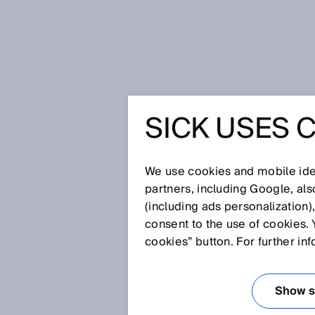
Startseite
Glossar
Ausgaberate
SICK USES 
Glossar
We use cookies and mobile iden
[0-9]
A
B
C
D
E
F
G
H
partners, including Google, al
(including ads personalization)
AUSGABERATE
consent to the use of cookies. 
cookies” button. For further in
Die Ausgaberate beschreibt die
Zeitintervall, mit dem das Signa
Show se
Ausgaberate ist konstant und 