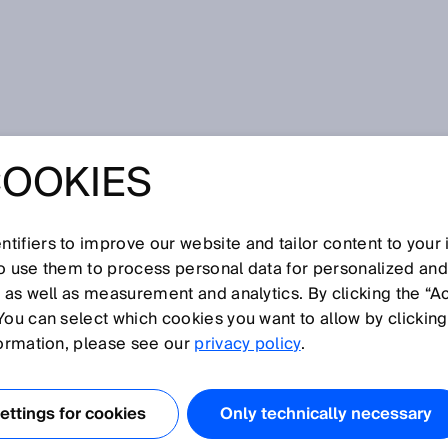
COOKIES
tifiers to improve our website and tailor content to your
I
J
K
L
M
N
O
P
Q
R
S
T
U
V
W
X
Y
Z
so use them to process personal data for personalized an
, as well as measurement and analytics. By clicking the “A
You can select which cookies you want to allow by clicking
formation, please see our
privacy policy
.
 Aktualisierungsrate des Ausgangssignals bzw. das
l am Ausgang kontinuierlich aktualisiert wird. Die
ttings for cookies
Only technically necessary
unabhängig von der gewählten gleitenden