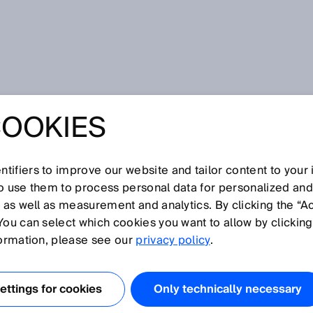
COOKIES
tifiers to improve our website and tailor content to your
I
J
K
L
M
N
O
P
Q
R
S
T
U
V
W
X
Y
Z
so use them to process personal data for personalized an
, as well as measurement and analytics. By clicking the “A
You can select which cookies you want to allow by clicking
formation, please see our
privacy policy
.
 Synonym für die ATEX-Richtlinien der Europäischen Union.
ich aus der französischen Abkürzung für ATmosphères
ttings for cookies
Only technically necessary
tuell zwei Richtlinien auf dem Gebiet des