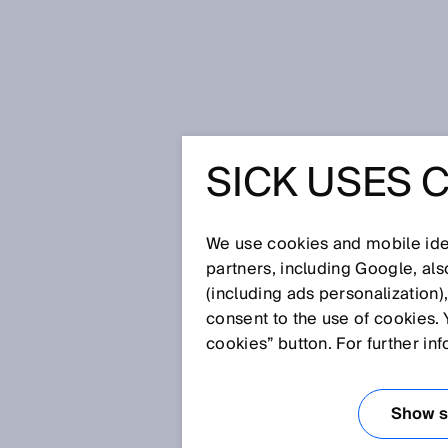
Startseite
Glossar
ATEX
SICK USES 
Glossar
We use cookies and mobile iden
[0-9]
A
B
C
D
E
F
G
H
partners, including Google, al
(including ads personalization)
ATEX
consent to the use of cookies. 
cookies” button. For further in
ATEX ist ein weit verbreitetes
Die Bezeichnung ATEX leitet s
Show se
EXplosives ab. ATEX umfasst ak