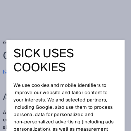
Startseite
Glossar
A-Norm
SICK USES
Glossar
COOKIES
[0-9]
A
B
C
D
E
F
G
H
I
J
K
L
M
N
O
P
Q
R
S
T
U
V
W
X
Y
Z
We use cookies and mobile identifiers to
improve our website and tailor content to
A-NORM
your interests. We and selected partners,
including Google, also use them to process
A-Normen sind Sicherheitsgrundnormen. Sie
personal data for personalized and
enthalten Grundbegriffe, Gestaltungsleitsätze und
non‑personalized advertising (including ads
allgemeine Aspekte, die auf alle Maschinen
personalization), as well as measurement