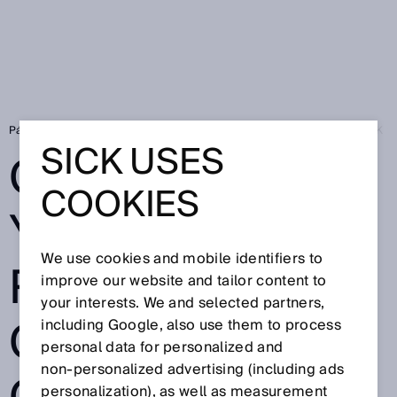
Página de inicio
Cobots Claus y Clara: robótica colaborativa con SICK S
SICK USES
COBOTS CLAUS
COOKIES
Y CLARA:
We use cookies and mobile identifiers to
ROBÓTICA
improve our website and tailor content to
your interests. We and selected partners,
COLABORATIVA
including Google, also use them to process
personal data for personalized and
non‑personalized advertising (including ads
personalization), as well as measurement