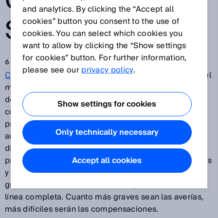
CON SICK
and analytics. By clicking the “Accept all
SAFETY
cookies” button you consent to the use of
cookies. You can select which cookies you
want to allow by clicking the “Show settings
for cookies” button. For further information,
6 abr 2018
please see our
privacy policy
.
Continental
es uno de los principales proveedores del
mundo para la industria del automóvil. La diversidad
de modelos y variantes de vehículos y derivados en
Show settings for cookies
continuo aumento con unos ciclos de vida de los
productos cada vez menores en la industria
Only technically necessary
automovilística supone también un incremento de la
dinámica para los proveedores. En las líneas de
producción de encadenamiento rígido, las variaciones
Accept all cookies
y las averías en estaciones individuales repercuten
gravemente sobre el volumen de producción de la
línea completa. Cuanto más graves sean las averías,
más difíciles serán las compensaciones.