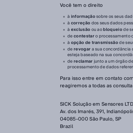
Você tem o direito
à
informação
sobre os seus dad
à
correção
dos seus dados pess
à
exclusão
ou ao
bloqueio
de s
de
contestar
o processamento d
à
opção de transmissão
de seu
de
revogar
a sua concordância 
esteja baseado na sua concord
de
reclamar
junto a um órgão de
processamento de dados referente
Para isso entre em contato com
reagiremos a todas as consult
SICK Solução em Sensores LT
Av. dos Imarés, 391, Indianópoli
04085-000 São Paulo, SP
Brazil