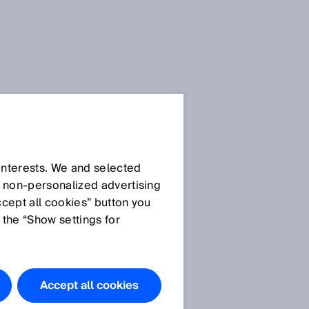
Declaraçõe
s de
 interests. We and selected
d non‑personalized advertising
privacidade
ccept all cookies” button you
 the “Show settings for
Declaração de Privacidade
e
Geral
Declaração de Privacidade
SICK AppPool
Accept all cookies
Privacy policy SICK brand