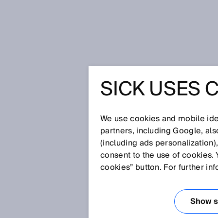
Página inicial
Declaração de Priva
SICK USES 
DECLARA
PRIVACI
We use cookies and mobile iden
partners, including Google, al
(including ads personalization)
consent to the use of cookies. 
A SICK tem a satisfação de veri
cookies” button. For further in
em nossa empresa, nossos prod
privada é um assunto muito im
Show se
ao visitar as nossas páginas we
informações serão por nós proc