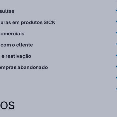
sultas
guras em produtos SICK
comerciais
com o cliente
e reativação
compras abandonado
TOS