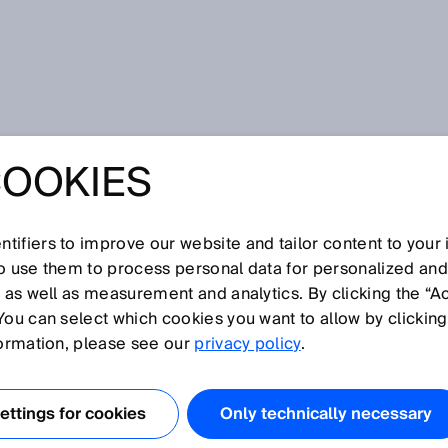
cidade SICK
COOKIES
ÇÃO DE
DADE
tifiers to improve our website and tailor content to your
so use them to process personal data for personalized an
, as well as measurement and analytics. By clicking the “A
You can select which cookies you want to allow by clicking
ficar a sua visita nas nossas páginas web e o seu interess
formation, please see our
privacy policy
.
utos e nossos serviços. A proteção de sua esfera
portante para nós e desejamos que você se sinta seguro
ttings for cookies
Only technically necessary
b. Para esta finalidade, iremos esclarecer a seguir quais
essadas durante a sua visita às nossas páginas web.