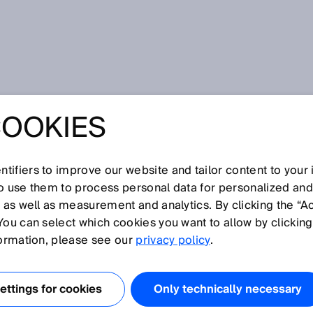
소기업을 위한 플러그 앤 플레이 방식의 비용 효율적 운송 자동화
COOKIES
 위한 플러그 앤 플
의 비용 효율적 운송
tifiers to improve our website and tailor content to your
so use them to process personal data for personalized an
, as well as measurement and analytics. By clicking the “A
You can select which cookies you want to allow by clicking
formation, please see our
privacy policy
.
ttings for cookies
Only technically necessary
서도 점점 더 중요해지고 있습니다. 중소기업이 국제 경쟁력을