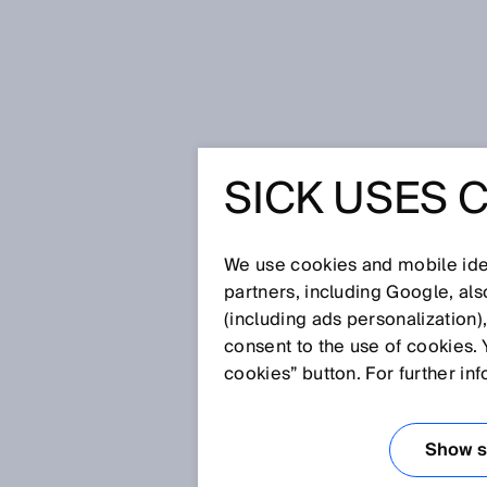
시작 페이지
SICK Sensor Blog
중
SICK USES 
중소기업을
레이 방식
We use cookies and mobile iden
partners, including Google, al
(including ads personalization)
자동화
consent to the use of cookies. 
cookies” button. For further in
2022. 11. 22.
Show se
물류 공정의 자동화는 중소기업에