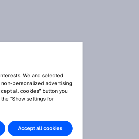
SICK 센서 블로그
 interests. We and selected
d non‑personalized advertising
ccept all cookies” button you
 the “Show settings for
모든 기사
Accept all cookies