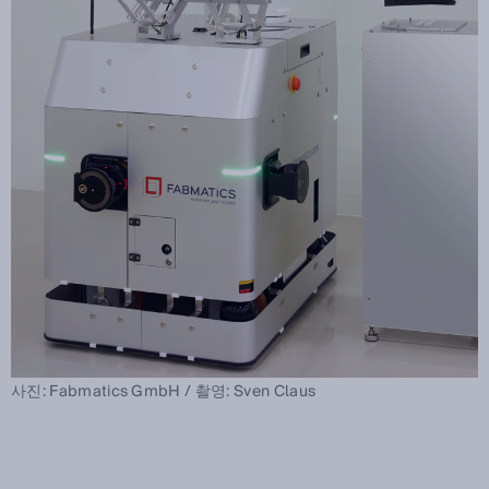
사진: Fabmatics GmbH / 촬영: Sven Claus