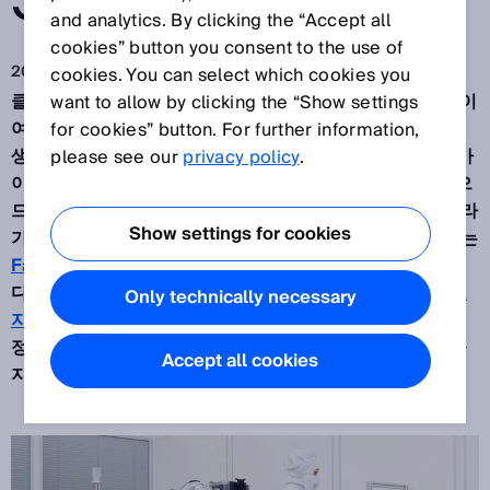
SICK
and analytics. By clicking the “Accept all
cookies” button you consent to the use of
2021. 12. 21.
cookies. You can select which cookies you
클린 룸은 반도체 생산을 대표하는 영역입니다. 각종 로봇이
want to allow by clicking the “Show settings
여기에 모여있습니다. 트랙 가이드, 고정식, 이동식 로봇이
for cookies” button. For further information,
생산, 적재, 하역에 투입됩니다. 특히 이동식 로봇은 트랙 가
please see our
privacy policy
.
이드 시스템보다 유연하고 자유롭게 공간을 이동할 수 있으
므로 그 역할이 커지고 있습니다. 웨이퍼(마이크로칩이 올라
Show settings for cookies
가는 실리콘 디스크) 운송용 지능형 로봇 솔루션을 개발하는
Fabmatics
의 전문가들도 이동식 로봇에 주목하고 있습니
다. 자유롭게 움직이는
HERO®FAB
그리퍼 암의
안전
과
포
Only technically necessary
지셔닝
에서 SICK의
안전 레이저 스캐너
와
광전 센서
는 결
정적 역할을 합니다. 튀지 않는 곳에서 HERO®FAB 안전을
Accept all cookies
지키는 "숨은 영웅"이라 할 수 있습니다.