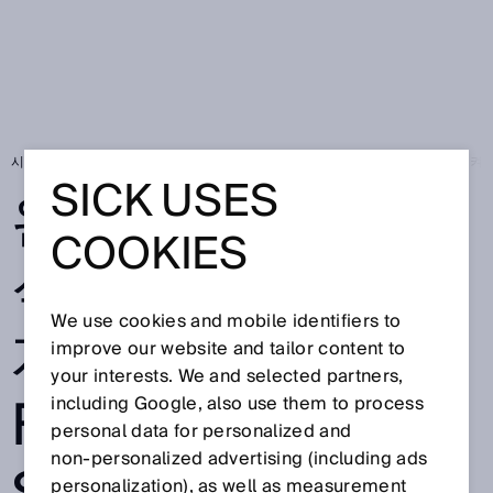
시작 페이지
SICK Sensor Blog
완벽한 안전: 이동식 로봇을 안전하게 지켜주는 
SICK USES
완벽한 안전: 이동
COOKIES
식 로봇을 안전하
We use cookies and mobile identifiers to
게 지켜주는
improve our website and tailor content to
your interests. We and selected partners,
FABMATICS와
including Google, also use them to process
personal data for personalized and
non‑personalized advertising (including ads
personalization), as well as measurement